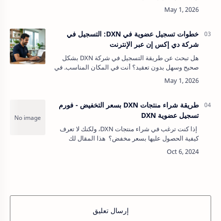
الطبيعية وفرص العمل من المنزل؟في هذا الدليل
العملي ستتعلم طريقة التسجيل في شركة DXN خط…
خطوات تسجيل عضوية في DXN: التسجيل في
شركة دي إكس إن عبر الإنترنت
هل تبحث عن طريقة التسجيل في شركة DXN بشكل
صحيح وسهل بدون تعقيد؟ أنت في المكان المناسب. في
هذا المقال ستتعرف خطوة بخطوة على كيفية التسجيل
في DXN عبر الإنترنت، بدءًا من الدخول إلى ال…
طريقة شراء منتجات DXN بسعر التخفيض - فورم
تسجيل عضوية DXN
إذا كنت ترغب في شراء منتجات DXN، ولكنك لا تعرف
كيفية الحصول عليها بسعر مخفض؟ هذا المقال لك
شراء منتجات DXN بالسعر الكامل قد يعتبره البعض
باهظ الثمن ولحسن الحظ هنا…
إرسال تعليق