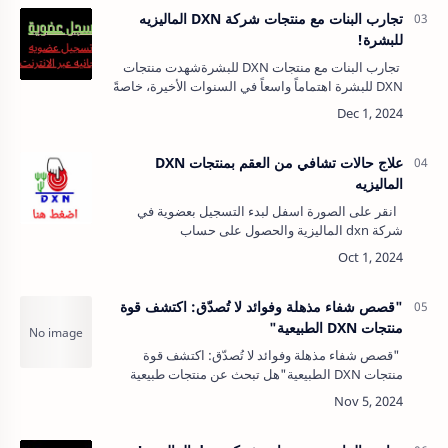
تجارب البنات مع منتجات شركة DXN الماليزيه
للبشرة!
تجارب البنات مع منتجات DXN للبشرةشهدت منتجات
DXN للبشرة اهتماماً واسعاً في السنوات الأخيرة، خاصةً
بين الفتيات الباحثات عن حلول طبيعية وآمنة للعناية
بالبشرة. تعتمد منتجات DXN …
علاج حالات تشافي من العقم بمنتجات DXN
الماليزيه
انقر على الصورة اسفل لبدء التسجيل بعضوية في
شركة dxn الماليزية والحصول على حساب
شخصي مجاني⁦⬇اضغط هنا⁦⬇️⁩⁦⬇️⁩لتسجيل عضوية مجانية
برقم دولي في شركةdxnالماليزية⁦⬆️⁩[ا…
"قصص شفاء مذهلة وفوائد لا تُصدّق: اكتشف قوة
منتجات DXN الطبيعية"
"قصص شفاء مذهلة وفوائد لا تُصدّق: اكتشف قوة
منتجات DXN الطبيعية"هل تبحث عن منتجات طبيعية
تعزز صحتك وتساعدك على الشفاء من أمراض مزمنة؟
منتجات شركة DXN أثبتت فعاليتها في تحسين …