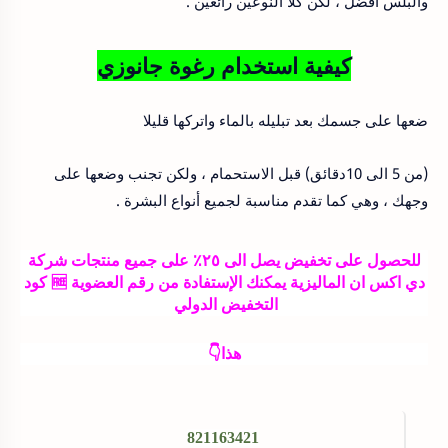
والبلس افضل ، لكن كلا النوعين رائعين .
كيفية استخدام رغوة جانوزي
ضعها على جسمك بعد تبليله بالماء واتركها قليلا
(من 5 الى 10دقائق) قبل الاستحمام ، ولكن تجنب وضعها على
وجهك ، وهي كما تقدم مناسبة لجميع أنواع البشرة .
للحصول على تخفيض يصل الى ٢٥٪ على جميع منتجات شركة
دي اكس ان الماليزية يمكنك الإستفادة من رقم العضوية 🆓 كود
التخفيض الدولي
هذا👇
821163421