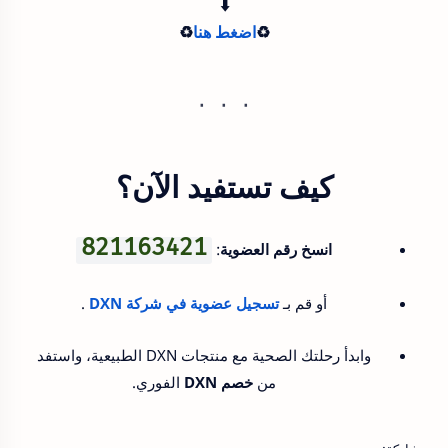
⁩اضغط هنا⁦
♻️
كيف تستفيد الآن؟
821163421
انسخ رقم العضوية
:
أو قم بـ
تسجيل عضوية في شركة DXN
.
وابدأ رحلتك الصحية مع منتجات DXN الطبيعية، واستفد
من
خصم DXN
الفوري.