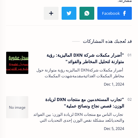
قد تُعجبك هذه المشاركات
"أضرار مكملات شركة DXN الماليزية: رؤية
متوازنة لتحليل المخاطر والفوائد"
أضرار مكملات شركةDXN الماليزيه رؤية متوازنة حول
مخاطر المكملات الغذائيةمقدمةشهدت المكملات
الغذائية رواجًا كبيرًا في السنوات الأخيرة، ومنها منتجات
شركة DXN التي تعتمد بشكل رئي…
"تجارب المستخدمين مع منتجات DXN لزيادة
الوزن: قصص نجاح ونصائح عملية"
تجارب الناس مع منتجات DXN لزيادة الوزن: بين الفوائد
والتحدياتتُعد مشكلة نقص الوزن إحدى التحديات التي
تواجه العديد من الأشخاص حول العالم، حيث يبحث
الكثيرون عن حلول طبيعية وصحي…