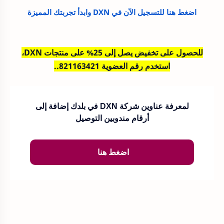
اضغط هنا للتسجيل الآن في DXN وابدأ تجربتك المميزة
للحصول على تخفيض يصل إلى 25% على منتجات DXN،
استخدم رقم العضوية 821163421..
لمعرفة عناوين شركة DXN في بلدك إضافة إلى
أرقام مندوبين التوصيل
اضغط هنا