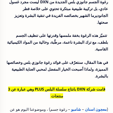
رغوة الجسم جانوزي بلس الجديدة من DXN ليست مجرد غسول
عادي، بل تركيبة طبيعية مبتكرة تحتوي على خلاصة فطر
الجانوديرما الشهير بخصائصه الفريدة في تنقية البشرة وتعزيز
صحتها.
تتميّز هذه الرغوة بخفة ملمسها وقدرتها على تنظيف الجسم
بلطف، مع ترك البشرة ناعمة، مرطّبة، وخالية من المواد الكيميائية
القاسية.
في هذا المقال، سنتعرّف على فوائد رغوة جانوزي بلس وخصائصها
المميزة، ولماذا أصبحت الخيار المفضل لمحبي العناية الطبيعية
بالبشرة.
قامت شركة DXN بانتاج سلسلة البلس PLUS وهي عبارة عن 3
منتجات
(
معجون اسنان
–
شامبو
– رغوة جسم) ، وموضوعنا اليوم هو عن