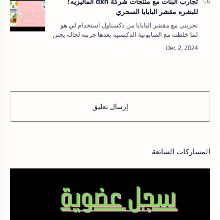
تجارب البنات مع منتجات شركة dxn الماليزيه!
للبشره مقشر البابايا السحري
تجربتي مع مقشر البابايا من دكسناول استخدام لي هو
لما خلطته مع الصابونية الدكسنيه بعدها جربته لحاله يجنن
والحبيبات ناعمه على البشره لاحظت ان مع الأستمرار
يشيل التصبغات او اذا طلع لك…
إرسال تعليق
المشاركات الشائعة