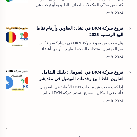
كنت من محبّي المكملات الغذائية الطبيعية أو تبحث عن
فرص عمل في التسويق الشبكي، فإن العثور على أقرب
فرع أو نقطة بيع لشركة DXN يُعدّ خطوة…
فروع شركة DXN في تشاد: العناوين وأرقام نقاط
البيع الرسمية 2025
هل تبحث عن فروع شركة DXN في تشاد؟ سواء كنت
من المهتمين بمنتجات الصحة الطبيعية أو من أعضاء
DXN الباحثين عن أقرب نقطة بيع، فأنت في المكان
الصحيح. في هذا الدليل الشامل، نستع…
فروع شركة DXN في الصومال: دليلك الشامل
لعناوين نقاط البيع وخدمات التوصيل في مقديشو
إذا كنت تبحث عن منتجات DXN الأصلية في الصومال،
فأنت في المكان الصحيح! تقدم شركة DXN العالمية
منتجات طبيعية وصحية عالية الجودة، وقد أصبحت الآن
متوفرة بسهولة في العاصمة مقديشو ع…