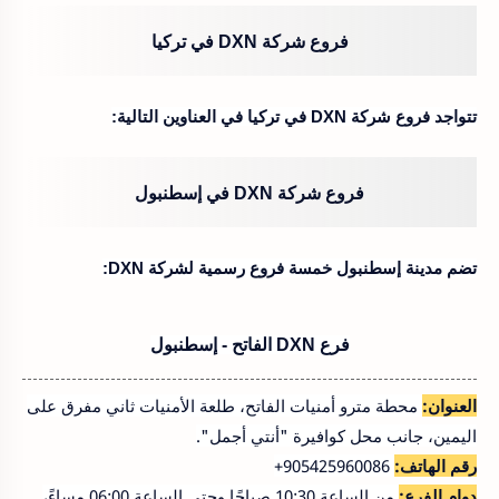
فروع شركة DXN في تركيا
تتواجد فروع شركة DXN في تركيا في العناوين التالية:
فروع شركة DXN في إسطنبول
تضم مدينة إسطنبول خمسة فروع رسمية لشركة DXN:
فرع DXN الفاتح - إسطنبول
العنوان:
محطة مترو أمنيات الفاتح، طلعة الأمنيات ثاني مفرق على
اليمين، جانب محل كوافيرة "أنتي أجمل".
رقم الهاتف:
‎+905425960086
دوام الفرع:
من الساعة 10:30 صباحًا وحتى الساعة 06:00 مساءً،