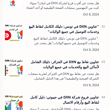
هل تبحث عن أقرب فرع لشركة DXN في لبنان؟ سواء
كنت من المهتمين بمنتجات الصحة الطبيعية أو أحد أعضاء
الشركة، فإن معرفة مواقع فروع DXN في لبنان يُعد
خطوة مهمة لتجربة سلسة وسريعة. ف…
"عناوين DXN في تونس: دليلك الكامل لنقاط البيع
وخدمات التوصيل في جميع الولايات"
"عناوين DXN في تونس: دليلك الكامل لنقاط البيع
وخدمات التوصيل في جميع الولايات"هل تبحث عن
عناوين DXN في تونس للحصول على منتجات صحية
عالية الجودة من مصادر موثوقة؟ لقد وصلت…
عناوين نقاط بيع DXN في الجزائر: دليلك الشامل
لأماكن البيع والخدمات في جميع الولايات
هل تبحث عن نقاط بيع DXN في الجزائر لتجربة منتجات
الشركة الصحية والطبيعية؟ في هذا الدليل الشامل،
سنأخذك في جولة عبر مختلف الولايات الجزائرية
لاكتشاف أماكن بيع منتجات DXN الرسمي…
عناوين فروع شركة DXN في جيبوتي: دليل كامل
لنقاط البيع وأرقام الاتصال
هل تبحث عن منتجات DXN الأصلية في جيبوتي؟ سواء