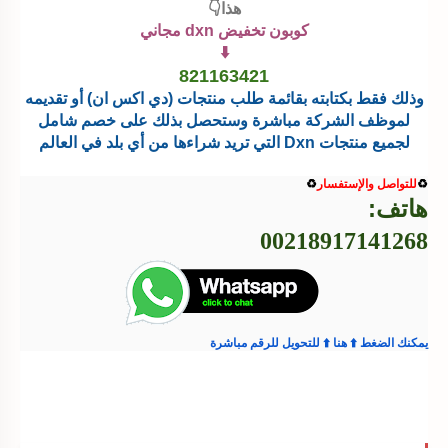
هذا👇
كوبون تخفيض dxn مجاني
⬇️⁩
821163421
وذلك فقط بكتابته بقائمة طلب منتجات (دي اكس ان) أو تقديمه
لموظف الشركة مباشرة وستحصل بذلك على خصم شامل
لجميع منتجات Dxn التي تريد شراءها من أي بلد في العالم
♻️⁩
للتواصل والإستفسار⁦
♻️⁩
هاتف:
00218917141268
يمكنك الضغط ⁦⬆️⁩ هنا ⁦⬆️⁩ للتحويل للرقم مباشرة