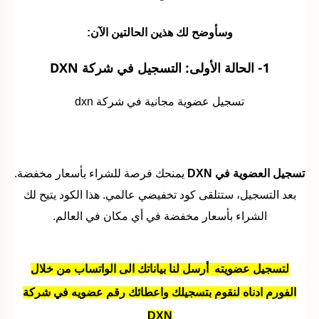
وسأوضح لك هذين الحالتين الآن:
1- الحالة الأولى: التسجيل في شركة DXN
تسجيل عضوية مجانية في شركة dxn
تسجيل العضوية في DXN
يمنحك فرصة للشراء بأسعار مخفضة.
بعد التسجيل، ستتلقى كود تخفيضي عالمي. هذا الكود يتيح لك
الشراء بأسعار مخفضة في أي مكان في العالم.
لتسجيل عضويته
أ
رسل لنا بياناتك الى الواتساب من خلال
الفورم ادناه لنقوم بتسجيلك واعطائك رقم عضويه في شركة
DXN