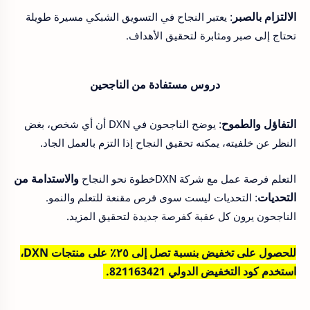
الالتزام بالصبر
: يعتبر النجاح في التسويق الشبكي مسيرة طويلة
تحتاج إلى صبر ومثابرة لتحقيق الأهداف.
دروس مستفادة من الناجحين
التفاؤل والطموح
: يوضح الناجحون في DXN أن أي شخص، بغض
النظر عن خلفيته، يمكنه تحقيق النجاح إذا التزم بالعمل الجاد.
والاستدامة من
التعلم فرصة عمل مع شركة DXNخطوة نحو النجاح
التحديات
: التحديات ليست سوى فرص مقنعة للتعلم والنمو.
الناجحون يرون كل عقبة كفرصة جديدة لتحقيق المزيد.
للحصول على تخفيض بنسبة تصل إلى ٢٥٪ على منتجات DXN،
استخدم كود التخفيض الدولي
821163421
.