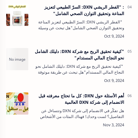
: "الفطر الريشي DXN: السرّ الطبيعي لتعزيز
المناعة وتحقيق التوازن الصحي الشامل"
"الفطر الريشي DXN: السرّ الطبيعي لتعزيز المناعة
وتحقيق التوازن الصحي الشامل"هل تبحث عن وسيلة
طبيعية لتعزيز صحتك العامة وتقوية جهاز المناعة؟ الفطر
الريشي DXN، المعر…
"كيفية تحقيق الربح مع شركة DXN: دليلك الشامل
نحو النجاح المالي المستدام"
"كيفية تحقيق الربح مع شركة DXN: دليلك الشامل نحو
النجاح المالي المستدام"هل تبحث عن طريقة موثوقة
لبناء دخل ثابت وتحقيق الاستقلال المالي؟ إذاً، فإن
العمل مع شركة DXN قد يك…
أهم الأسئلة حول DXN: كل ما تحتاج معرفته قبل
الانضمام إلى شركة DXN العالمية
هل تفكّر في الانضمام إلى شركة DXN وتتساءل عن
التفاصيل؟ لست وحدك! فهناك المئات من الأشخاص
يوميًا يبحثون عن إجابات دقيقة وموثوقة لأهم الأسئلة
حول DXN: هل الشركة موثوقة؟&nbs…