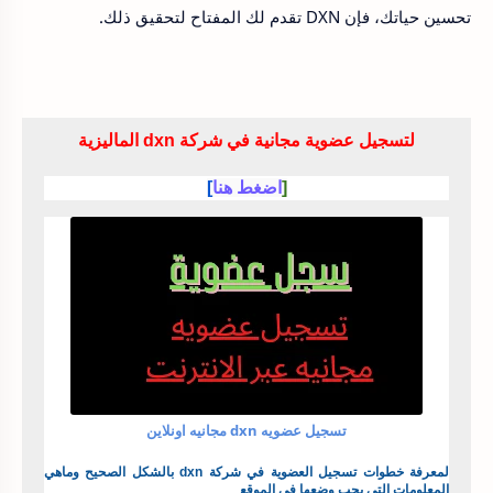
تحسين حياتك، فإن DXN تقدم لك المفتاح لتحقيق ذلك.
لتسجيل عضوية مجانية في شركة dxn الماليزية
[
اضغط هنا
]
تسجيل عضويه dxn مجانيه اونلاين
لمعرفة خطوات تسجيل العضوية في شركة dxn بالشكل الصحيح وماهي
المعلومات التي يجب وضعها في الموقع