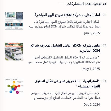
قد تُعجبك هذه المشاركات
لماذا اختارت شركة DXN نموذج البيع المباشر؟
لماذا اختارت شركة DXN نموذج البيع المباشر؟هل
تساءلت يومًا لماذا فضّلت شركة DXN اتباع نموذج البيع
المباشر بدلاً من الطرق التقليدية؟ في الحقيقة، هذا
القرار لم يكن عشوائيًا، بل …
ماهي شركة DXN؟ الدليل الشامل لمعرفة شركة
DXN الماليزية
"ماهي شركة DXN؟ الدليل الشامل لاكتشاف أسرار
شركة DXN الماليزية ومنتجاتها الطبيعية"هل سمعت من
قبل عن شركة DXN الماليزية؟ إذا كنت تبحث عن
أسلوب حياة صحي ومنتجات طبيعية تعز…
"استراتيجيات بناء فريق تسويقي فعّال لتحقيق
النجاح المستدام"
كيف تبني فريق تسويقي فعال؟إن بناء فريق تسويقي
فعال هو أحد العناصر الأساسية لنجاح أي مؤسسة أو
شركة. فالتسويق يعدّ القوة الدافعة لزيادة المبيعات،
تحسين سمعة العلامة التجارية، و…