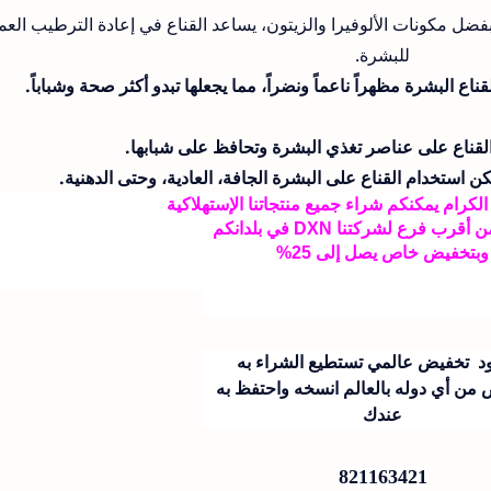
بفضل مكونات الألوفيرا والزيتون، يساعد القناع في إعادة الترطيب العم
للبشرة.
لقناع البشرة مظهراً ناعماً ونضراً، مما يجعلها تبدو أكثر صحة وشباباً.
لقناع
على عناصر تغذي البشرة وتحافظ على شبابها.
ن استخدام القناع على البشرة الجافة، العادية، وحتى الدهنية.
الكرام يمكنكم شراء جميع منتجاتنا الإستهلاكية
ب فرع لشركتنا DXN في بلدانكم
بتخفيض خاص يصل إلى 25%
ود تخفيض عالمي تستطيع الشراء به
 من أي دوله بالعالم انسخه واحتفظ به
عندك
821163421