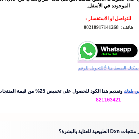
الموجودة في الأسفل.
للتواصل او الاستفسار :
هاتف: 00218917141268
يمكنك الضغط هنا ☝للتحويل للرقم
وتقديم هذا الكود للحصول على تخفيض 25% من قيمة المنتجات
821163421
لطبيعية للعناية بالبشرة؟