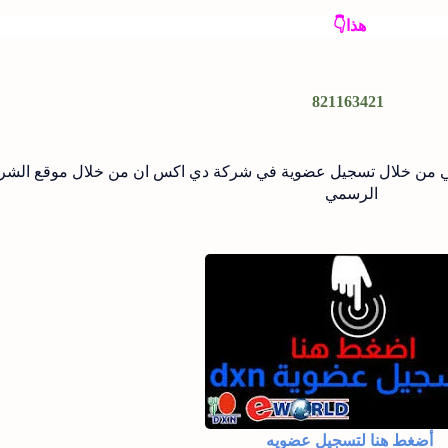
هذا👇
821163421
ي من خلال تسجيل عضوية في شركة دي اكس ان من خلال موقع الشر
الرسمي
أضغط هنا لتسجيل عضويه