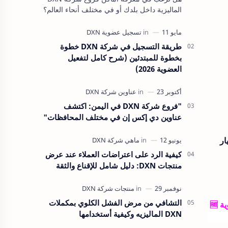
الماليزية داخل بلدك أو في مختلف أنحاء العالم؟
هل فكرت يومًا في كيفية الحصول على منتجات
DXN الطبيعية والمميزة أي…
طريقة التسجيل في شركة DXN خطوة
بخطوة للمبتدئين (شرح كامل لتفعيل
العضوية 2026)
"فروع شركة DXN في اليمن: اكتشف
عناوين دي إكس إن في مختلف المحافظات"
ختيار
كيفية الرد على اعتراضات العملاء عند عرض
منتجات DXN: دليل شامل للإقناع والثقة
التشافي من مرض الفشل الكلوي بمكملات
للحصول على تخفيض يصل الى ٢٥٪ على جميع منتجات شركة دي اكس ان الماليزية يمكنك الإستفادة من رقم العضوية 🆓
DXN الماليزيه وكيفية أستخدامها