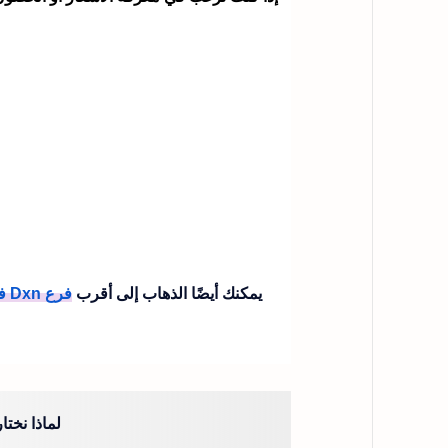
يمكنك أيضًا الذهاب إلى أقرب
فرع Dxn في بلدك
لماذا نختار منتجات Dxn ا