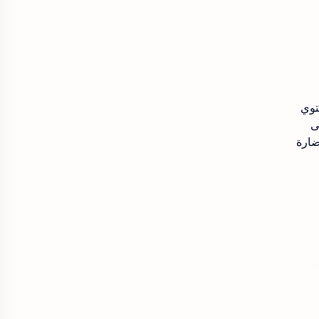
توي
ى
ضارة