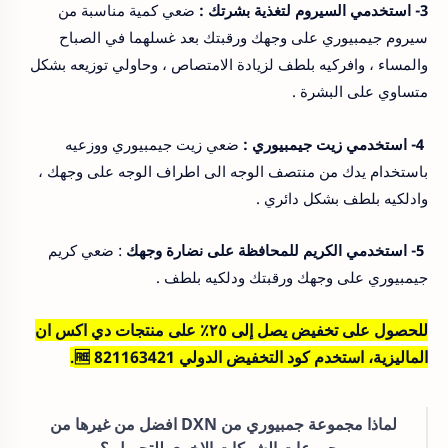
3- استخدمي السيروم لتغذية بشرتك :
ضعي كمية مناسبة من
سيروم جيمبيوري على وجهك ورقبتك بعد غسلهما في الصباح
والمساء ، وافركيه بلطف لزيادة الامتصاص ، وحاولي توزيعه بشكل
متساوي على البشرة .
4- استخدمي زيت جيمبيوري :
ضعي زيت جيمبيوري ووزعيه
باستخدام يدك من منتصف الوجه الى اطراف الوجه على وجهك ،
وادلكيه بلطف بشكل دائري .
5- استخدمي الكريم للمحافظة على نضارة وجهك
: ضعي كريم
جيمبيوري على وجهك ورقبتك ودلكيه بلطف .
للحصول على تخفيض يصل إلى ٢٥٪ على منتجات دي اكس ان
الماليزية، استخدم كود التخفيض الدولي 🆓 821163421
.
لماذا مجموعة جمبيوري من DXN افضل من غيرها من
مجموعات الشركات الاخرى للتجميل ؟