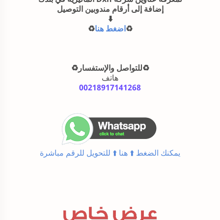
إضافة إلى أرقام مندوبين التوصيل
⁩اضغط هنا⁦
♻️
♻️⁩للتواصل والإستفسار⁦♻️⁩
هاتف
00218917141268
يمكنك الضغط ⁦⬆️⁩ هنا ⁦⬆️⁩ للتحويل للرقم مباشرة