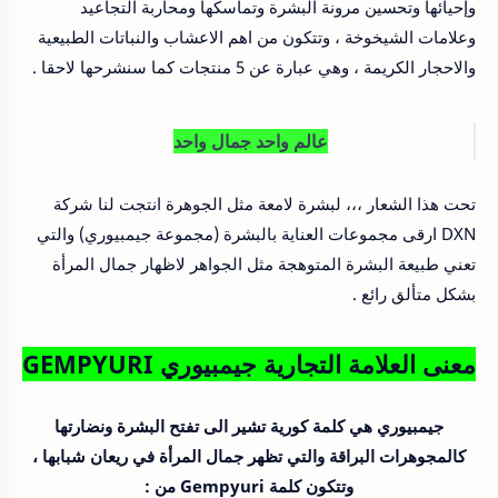
وإحيائها وتحسين مرونة البشرة وتماسكها ومحاربة التجاعيد
وعلامات الشيخوخة ، وتتكون من اهم الاعشاب والنباتات الطبيعية
والاحجار الكريمة ، وهي عبارة عن 5 منتجات كما سنشرحها لاحقا .
عالم واحد جمال واحد
تحت هذا الشعار ،،، لبشرة لامعة مثل الجوهرة انتجت لنا شركة
DXN ارقى مجموعات العناية بالبشرة (مجموعة جيمبيوري) والتي
تعني طبيعة البشرة المتوهجة مثل الجواهر لاظهار جمال المرأة
بشكل متألق رائع .
معنى العلامة التجارية جيمبيوري GEMPYURI
جيمبيوري هي كلمة كورية تشير الى تفتح البشرة ونضارتها
كالمجوهرات البراقة والتي تظهر جمال المرأة في ريعان شبابها ،
وتتكون كلمة Gempyuri من :