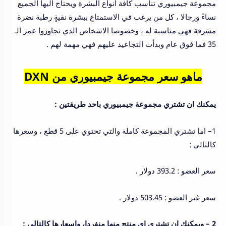
مجموعة جيمبيوري تناسب كافة أنواع البشرة ويحتاج اليها الجميع
نساءً ورجالا ، كل من يرغب في الاستمتاع ببشرة نقيةٍ رطبة نضرة
مشرقة فهي مناسبة له ، وخصوصا الاشخاص الذي تجاوزوا عمر الـ
35 فما فوق عام وبدأت التجاعيد عليهم فهي مهمة لهم .
ماهو سعر مجموعة جيمبيوري من DXN
يمكنك ان تشتري مجموعة جيمبيوري باحد طريقتين :
1– اما تشتري المجموعة كاملة والتي تحتوي على 5 قطع ، وسعرها
كالتالي :
سعر العضو : 393.2 دولار .
سعر غير العضو : 503.45 دولار .
2 – ويمكنك ان تشتري اي منتج منها منفردا، واسعارها كالتالي :