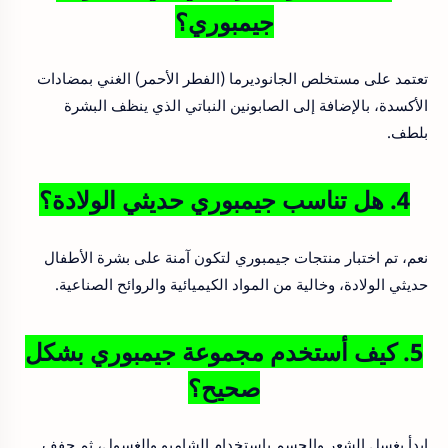
جيمبوري؟
تعتمد على مستخلص الجانوديرما (الفطر الأحمر) الغني بمضادات
الأكسدة، بالإضافة إلى الصابونين النباتي الذي ينظف البشرة
بلطف.
4. هل تناسب جيمبوري حديثي الولادة؟
نعم، تم اختبار منتجات جيمبوري لتكون آمنة على بشرة الأطفال
حديثي الولادة، وخالية من المواد الكيميائية والروائح الصناعية.
5. كيف أستخدم مجموعة جيمبوري بشكل
صحيح؟
ابدأ بغسل الشعر والجسم باستخدام الشامبو والغسول، ثم جفف